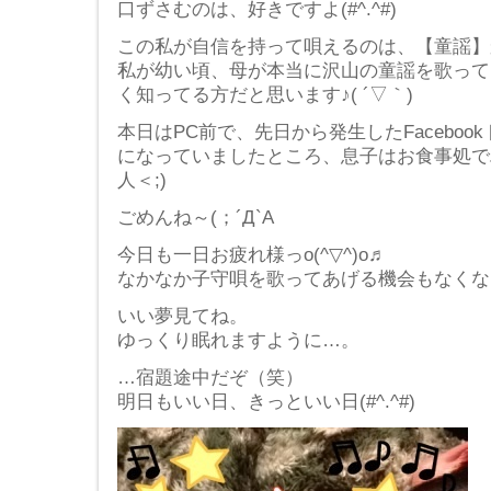
口ずさむのは、好きですよ(#^.^#)
この私が自信を持って唄えるのは、【童謡】
私が幼い頃、母が本当に沢山の童謡を歌って
く知ってる方だと思います♪( ´▽｀)
本日はPC前で、先日から発生したFacebo
になっていましたところ、息子はお食事処で
人＜;)
ごめんね～(；´Д`A
今日も一日お疲れ様っo(^▽^)o♬
なかなか子守唄を歌ってあげる機会もなくなっち
いい夢見てね。
ゆっくり眠れますように…。
…宿題途中だぞ（笑）
明日もいい日、きっといい日(#^.^#)