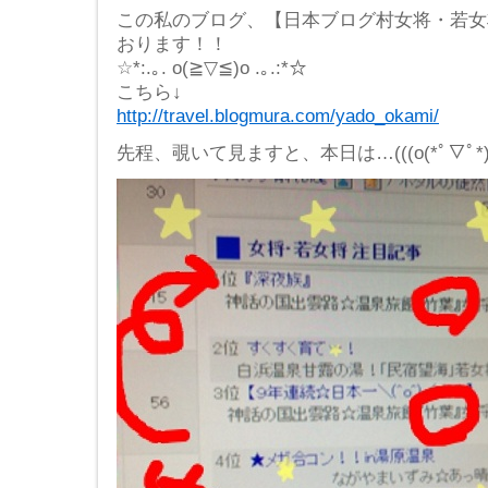
この私のブログ、【日本ブログ村女将・若女
おります！！
☆*:.｡. o(≧▽≦)o .｡.:*☆
こちら↓
http://travel.blogmura.com/yado_okami/
先程、覗いて見ますと、本日は…(((o(*ﾟ▽ﾟ*)o