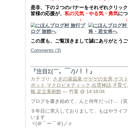
是非、下の２つのバナーをそれぞれクリック
皆様の応援が、
私の元気・やる気・勇気
につ
↓ ↓
この度も、ご覧頂きまして誠にありがとうござ
Comments (3)
『注目Σ(￣。￣ﾉ)ﾉ！！』
カテゴリ:
さぎの湯温泉
,
ゲゲゲの女房
,
ゲス
ポット
,
マクロビオティック
,
出雲神話
,
子育て
報
,
足立美術館
— 竹葉 @ 14:18:04
ブログを書き始めて、んと何年だっけ…（笑
９年目に突入しておりまして、もはやライフ
います
ヾ(＠⌒ー⌒＠)ノ♬