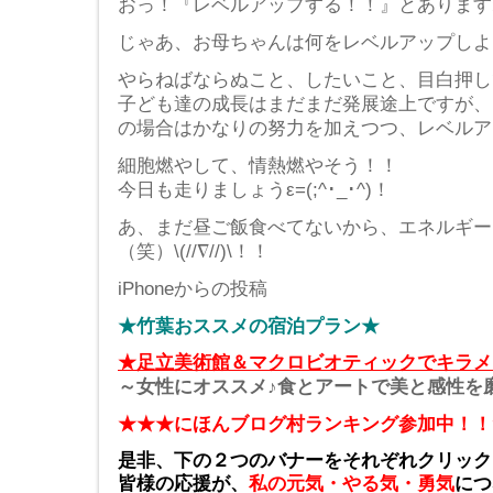
おっ！『レベルアップする！！』とあります
じゃあ、お母ちゃんは何をレベルアップしようか
やらねばならぬこと、したいこと、目白押し
子ども達の成長はまだまだ発展途上ですが、
の場合はかなりの努力を加えつつ、レベルア
細胞燃やして、情熱燃やそう！！
今日も走りましょうε=(;^･_･^)！
あ、まだ昼ご飯食べてないから、エネルギー
（笑）\(//∇//)\！！
iPhoneからの投稿
★竹葉おススメの宿泊プラン★
★足立美術館＆マクロビオティックでキラメ
～女性にオススメ♪食とアートで美と感性を
★★★にほんブログ村ランキング参加中！！
是非、下の２つのバナーをそれぞれクリック
皆様の応援が、
私の元気・やる気・勇気
につ