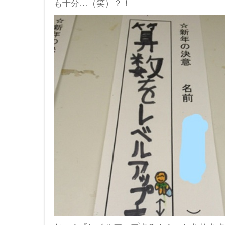
も十分…（笑）？！