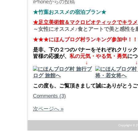
iPhoneからの投稿
★竹葉おススメの宿泊プラン★
★足立美術館＆マクロビオティックでキラメ
～女性にオススメ♪食とアートで美と感性を
★★★にほんブログ村ランキング参加中！！
是非、下の２つのバナーをそれぞれクリック
皆様の応援が、
私の元気・やる気・勇気
につ
↓ ↓
この度も、ご覧頂きまして誠にありがとうござ
Comments (3)
次ページへ »
Copyright © 2