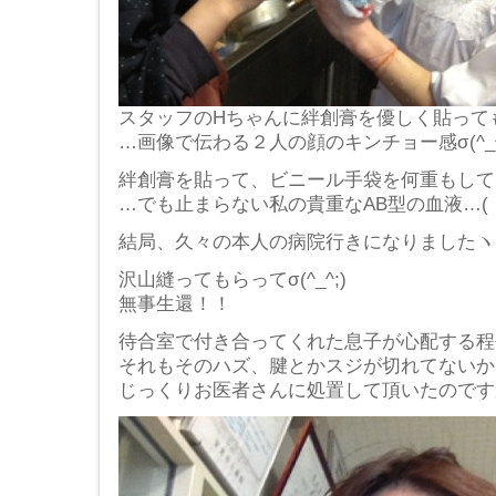
スタッフのHちゃんに絆創膏を優しく貼ってもらい
…画像で伝わる２人の顔のキンチョー感σ(^_^
絆創膏を貼って、ビニール手袋を何重もして
…でも止まらない私の貴重なAB型の血液…(；
結局、久々の本人の病院行きになりましたヽ(￣д
沢山縫ってもらってσ(^_^;)
無事生還！！
待合室で付き合ってくれた息子が心配する程
それもそのハズ、腱とかスジが切れてないか、
じっくりお医者さんに処置して頂いたのですか