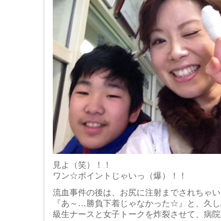
見よ（笑）！！
ワン☆ポイントじゃいっ（爆）！！
流血事件の後は、お尻に注射までされちゃいました…
『あ～…勝負下着じゃなかった☆』と、久し
級生ナースと女子トークを炸裂させて、病院