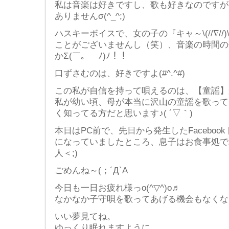
私は音楽は好きですし、歌も好きなのですが
ありませんσ(^_^;)
ハスキーボイスで、女の子の『キャ～\(//∇/
ことがございませんし（笑）、音楽の時間の
かΣ(￣。￣ﾉ)ﾉ！！
口ずさむのは、好きですよ(#^.^#)
この私が自信を持って唄えるのは、【童謡】
私が幼い頃、母が本当に沢山の童謡を歌って
く知ってる方だと思います♪( ´▽｀)
本日はPC前で、先日から発生したFacebo
になっていましたところ、息子はお食事処で
人＜;)
ごめんね～(；´Д`A
今日も一日お疲れ様っo(^▽^)o♬
なかなか子守唄を歌ってあげる機会もなくなっち
いい夢見てね。
ゆっくり眠れますように…。