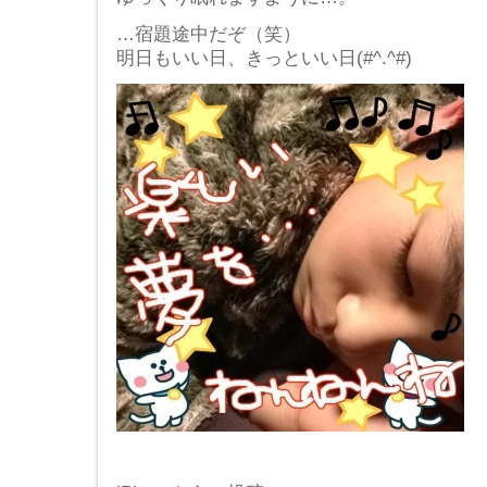
…宿題途中だぞ（笑）
明日もいい日、きっといい日(#^.^#)