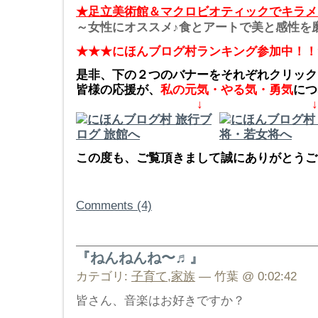
★足立美術館＆マクロビオティックでキラメ
～女性にオススメ♪食とアートで美と感性を
★★★にほんブログ村ランキング参加中！！
是非、下の２つのバナーをそれぞれクリック
皆様の応援が、
私の元気・やる気・勇気
につ
↓ ↓
この度も、ご覧頂きまして誠にありがとうござ
Comments (4)
『ねんねんね〜♬』
カテゴリ:
子育て
,
家族
— 竹葉 @ 0:02:42
皆さん、音楽はお好きですか？