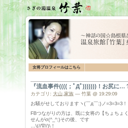
女将プロフィールはこちら
『流血事件((((；ﾟДﾟ)))))))！お尻に
カテゴリ:
大山
,
家族
— 竹葉 @ 19:29:09
お騒がせしておりますヽ(￣д￣;)ノ=3=3=3
FBつながりの方は、既に女将の【ちょちょ
せんがσ(^_^;)その後、です
…\(//∇//)\！