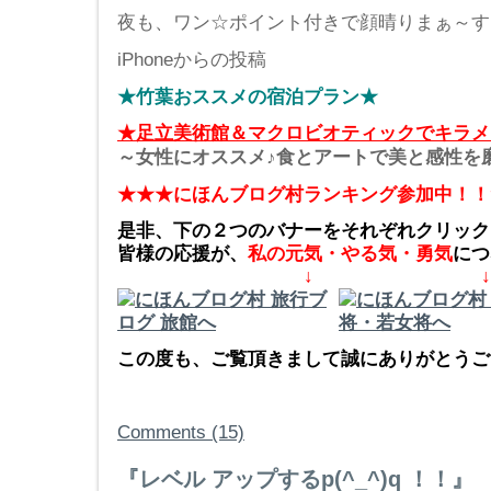
夜も、ワン☆ポイント付きで顔晴りまぁ～す
iPhoneからの投稿
★竹葉おススメの宿泊プラン★
★足立美術館＆マクロビオティックでキラメ
～女性にオススメ♪食とアートで美と感性を
★★★にほんブログ村ランキング参加中！！
是非、下の２つのバナーをそれぞれクリック
皆様の応援が、
私の元気・やる気・勇気
につ
↓ ↓
この度も、ご覧頂きまして誠にありがとうござ
Comments (15)
『レベル アップするp(^_^)q ！！』