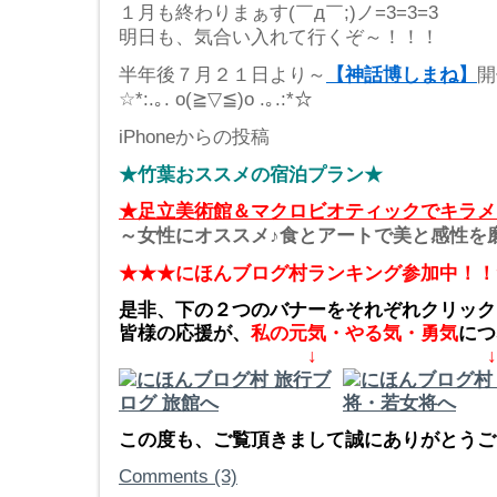
１月も終わりまぁす(￣д￣;)ノ=3=3=3
明日も、気合い入れて行くぞ～！！！
半年後７月２１日より～
【神話博しまね】
開
☆*:.｡. o(≧▽≦)o .｡.:*☆
iPhoneからの投稿
★竹葉おススメの宿泊プラン★
★足立美術館＆マクロビオティックでキラメ
～女性にオススメ♪食とアートで美と感性を
★★★にほんブログ村ランキング参加中！！
是非、下の２つのバナーをそれぞれクリック
皆様の応援が、
私の元気・やる気・勇気
につ
↓ ↓
この度も、ご覧頂きまして誠にありがとうござ
Comments (3)