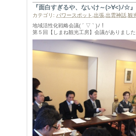
『面白すぎるや、ないけ～(>∀<)ﾉ☆』
カテゴリ:
パワースポット
,
出張
,
出雲神話
,
観
地域活性化戦略会議( ´ ▽ ` )ﾉ！
第５回【しまね観光工房】会議がありました(=´