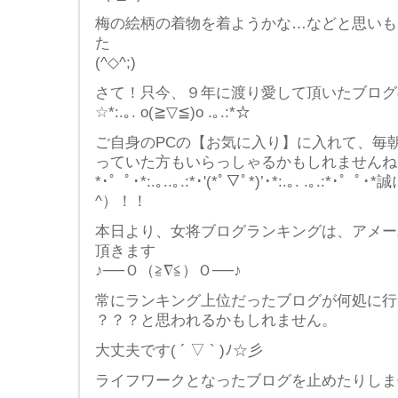
梅の絵柄の着物を着ようかな…などと思いも
た
(^◇^;)
さて！只今、９年に渡り愛して頂いたブログ
☆*:.｡. o(≧▽≦)o .｡.:*☆
ご自身のPCの【お気に入り】に入れて、毎
っていた方もいらっしゃるかもしれませんね
*･゜ﾟ･*:.｡..｡.:*･'(*ﾟ▽ﾟ*)’･*:.｡. .｡
^）！！
本日より、女将ブログランキングは、アメー
頂きます
♪──Ｏ（≧∇≦）Ｏ──♪
常にランキング上位だったブログが何処に行ったんだ
？？？と思われるかもしれません。
大丈夫です( ´ ▽ ` )ﾉ☆彡
ライフワークとなったブログを止めたりしま