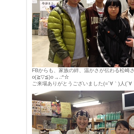
FBからも、家族の絆、温かさが伝わる松崎さん
o(≧▽≦)o .｡.:*☆
ご来場ありがとうございました(=´∀｀)人(´∀