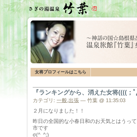
女将プロフィールはこちら
『ランキングから、消えた女将((((；ﾟДﾟ)
カテゴリ:
一般
,
出張
— 竹葉 @ 11:35:03
２月になりました！！
昨日の全国的な小春日和のお天気とはうって
市です
σ(^_^;)