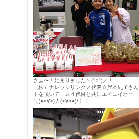
さぁ〜！始まりました＼(^o^)／！
（株）ナレッジリンクス代表☆岸本純子さん
トを頂いて、豆４代目と共にエイエイオー
＼(●>∀<)人(>∀<●)/！！