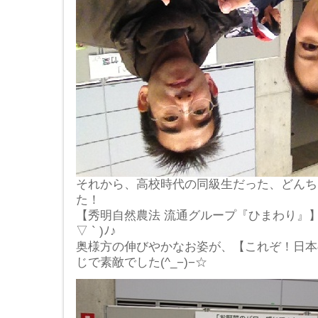
それから、高校時代の同級生だった、どんちゃん
た！
【秀明自然農法 流通グループ『ひまわり』】
▽ ` )ﾉ♪
奥様方の伸びやかなお姿が、【これぞ！日本
じで素敵でした(^_−)−☆