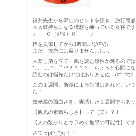
福井先生から沢山のヒントを頂き、旅行商品
大太鼓持ちになる構想を練っている女将です
♪───Ｏ（≧∇≦）Ｏ────♪
指を負傷してから1週間…\(//∇//)\
まだ、抜糸には至りません…(-｡-;
人差し指を立て、風を読む感性が鈍るのでは*･゜ﾟ･*:.｡
*:.｡. .｡.:*･゜ﾟ･*？？？と、ちょっと
読むのは指先だけではありませぬ…(#^.^#)b
この１週間、負傷による制限はあれど、いつ
た！
観光業の面白さを、実感した１週間でもありました
【観光の素晴らしさ】って（笑）？！
【人の繋がりとキラめく無限の可能性】です( ´ 
さてっp(^_^)q ！！