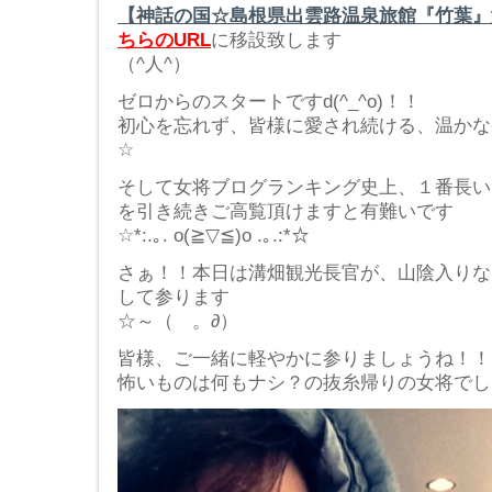
【神話の国☆島根県出雲路温泉旅館『竹葉』
ちらのURL
に移設致します
（^人^）
ゼロからのスタートですd(^_^o)！！
初心を忘れず、皆様に愛され続ける、温かな宿作
☆
そして女将ブログランキング史上、１番長い
を引き続きご高覧頂けますと有難いです
☆*:.｡. o(≧▽≦)o .｡.:*☆
さぁ！！本日は溝畑観光長官が、山陰入りな
して参ります
☆～（ゝ。∂）
皆様、ご一緒に軽やかに参りましょうね！！
怖いものは何もナシ？の抜糸帰りの女将でした\(/