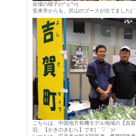
会場の様子(=^ェ^=)
安来市からも、沢山のブースが出てました( ´ ▽ 
こちらは、中国地方有機モデル地域の【吉賀
旧、【かきのきむら】です( ´ ▽ ` )ﾉ