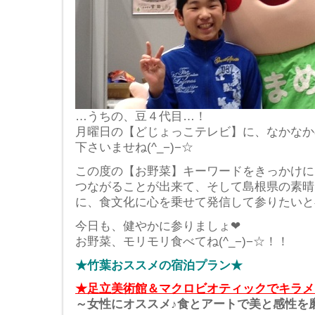
…うちの、豆４代目…！
月曜日の【どじょっこテレビ】に、なかなか
下さいませね(^_−)−☆
この度の【お野菜】キーワードをきっかけに
つながることが出来て、そして島根県の素晴
に、食文化に心を乗せて発信して参りたいと存
今日も、健やかに参りましょ❤
お野菜、モリモリ食べてね(^_−)−☆！！
★竹葉おススメの宿泊プラン★
★足立美術館＆マクロビオティックでキラメ
～女性にオススメ♪食とアートで美と感性を