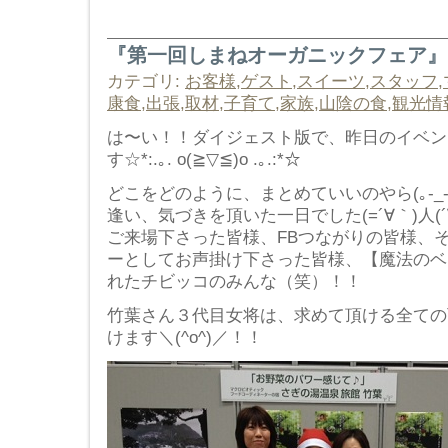
『第一回しまねオーガニックフェア』
カテゴリ:
お客様
,
ゲスト
,
スイーツ
,
スタッフ
,
康食
,
出張
,
取材
,
子育て
,
家族
,
山陰の食
,
観光情
は〜い！！ダイジェスト版で、昨日のイベン
す☆*:.｡. o(≧▽≦)o .｡.:*☆
どこをどのように、まとめていいのやら(｡-_
逢い、気づきを頂いた一日でした(=´∀｀)人(´
ご来場下さった皆様、FBつながりの皆様、
ーとしてお声掛け下さった皆様、【魔法のベ
れたチビッコのみんな（笑）！！
竹葉さん３代目女将は、求めて頂ける全ての
けます＼(^o^)／！！