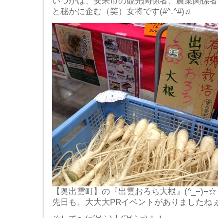
いつかは、安来市の観光関係者、農業関係者
と秘かに企む（笑）女将です(#^.^#)♬
【奥出雲町】の『出雲おろち大根』(^_−)−☆
先日も、大大大PRイベントがありましたねぇ〜( ´