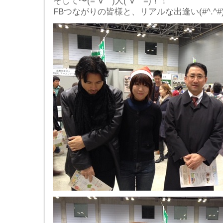
そして〜(=´∀｀)人(´∀｀=)！！
FBつながりの皆様と、リアルな出逢い(#^.^#