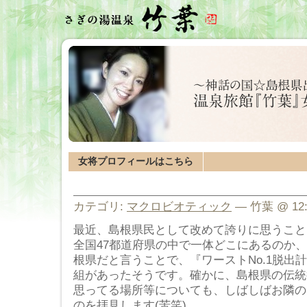
女将プロフィールはこちら
カテゴリ:
マクロビオティック
— 竹葉 @ 12:
最近、島根県民として改めて誇りに思うこと
全国47都道府県の中で一体どこにあるのか
根県だと言うことで、『ワーストNo.1脱出
組があったそうです。確かに、島根県の伝統
思ってる場所等についても、しばしばお隣の
のを拝見します(苦笑)