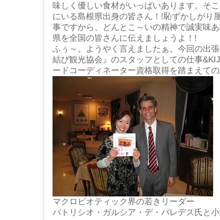
味しく優しい食材がいっぱいあります。そこ
にいる島根県出身の皆さん！!恥ずかしがり
事ですから、どんとこ～いの精神で誠実味あ
県を全国の皆さんに伝えましょうよ！!
ふぅ～。ようやく言えましたぁ。今回の出張
結び観光協会』のスタッフとしての仕事&KI
ードコーディネーター資格取得を踏まえての
マクロビオティック界の若きリーダー
パトリシオ・ガルシア・デ・パレデス氏と小