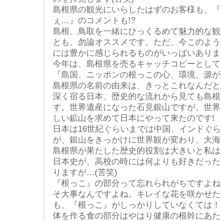
島根県の観光にいらしたはずのお客様も、『
ぇ…』のコメントも!?
島根、鳥取を一緒にひっくるめて魅力的な観
とも、勿論オススメです。ただ、今このよう
には豊かに感じられるものがいっぱいありま
今年は、島根県を売るキャッチコピーとして
『島国、ニッポンの根っこの心、環境、源が息
島根県の名前の由来は、きっとこれなんだと
深く宿る日本、歴史的な流れから見ても島根
す。世界遺産になった石見銀山ですが、世界
しい鉱山を求めて日本にやって来たのです!
日本は16世紀ぐらいまでは中国、インドぐ
が、銀山をきっかけに世界観が変わり、大海
島根県が果たした歴史的役割は大きいと私は
日本史が、高校の時には何よりも好きだった
りますが…(苦笑)
『根っこ』の部分って忘れられがちですよね
そ大事なんですよね。キレイな花を咲かせた
も、『根っこ』がしっかりしていなくては！
体を作る食の部分はやはり健康の根幹にあた