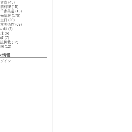
美容食
(43)
薬膳料理
(15)
裏千家茶道
(13)
観光情報
(178)
誕生日
(20)
足立美術館
(69)
道の駅
(7)
野球
(6)
隠岐
(7)
雑誌掲載
(12)
韓国
(12)
タ情報
ログイン