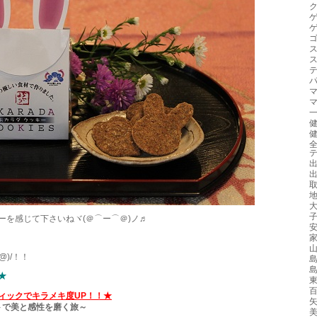
ーを感じて下さいねヾ(＠⌒ー⌒＠)ノ♬
@)/！！
★
ィックでキラメキ度UP！！★
トで美と感性を磨く旅～