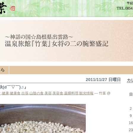
ちら
2011/11/27 日曜日
カ
(d￣▽￣)♫』
ク
,
健康
,
健康食
,
出張
,
山陰の食
,
美容
,
美容食
,
薬膳料理
,
観光情報
— 竹葉 @
日
2
9
16
23