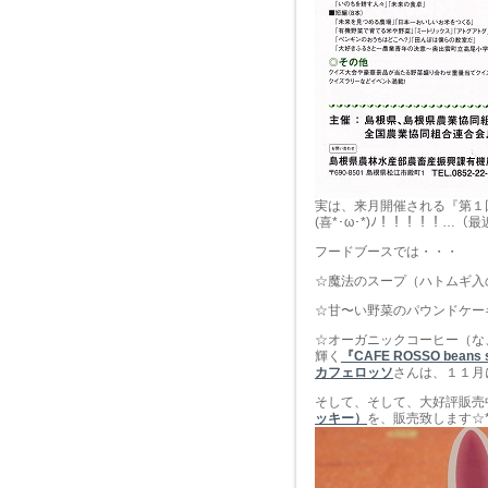
実は、来月開催される『第１
(喜*･ω･*)ﾉ！！！！！…
フードブースでは・・・
☆魔法のスープ（ハトムギ入
☆甘〜い野菜のパウンドケー
☆オーガニックコーヒー（な
輝く
『CAFE ROSSO beans 
カフェロッソ
さんは、１１月
そして、そして、大好評販売
ッキー）
を、販売致します☆*:.｡.