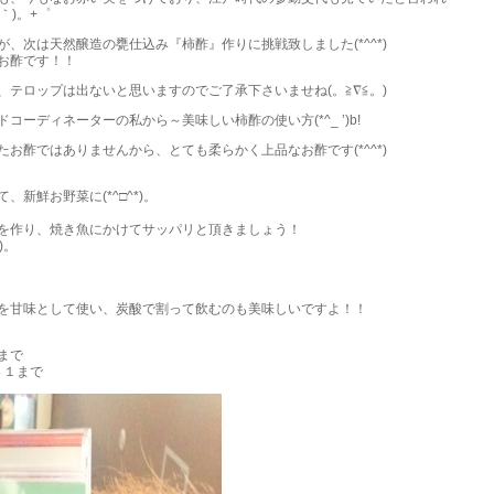
｀)。+゜
、次は天然醸造の甕仕込み『柿酢』作りに挑戦致しました(*^^*)
お酢です！！
テロップは出ないと思いますのでご了承下さいませね(。≧∇≦。)
ーディネーターの私から～美味しい柿酢の使い方(*^_ ’)b!
お酢ではありませんから、とても柔らかく上品なお酢です(*^^*)
新鮮お野菜に(*^□^*)。
を作り、焼き魚にかけてサッパリと頂きましょう！
)。
を甘味として使い、炭酸で割って飲むのも美味しいですよ！！
まで
８１まで