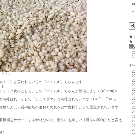
30
«
★
★
願
ア
2
ゞ？！』
2
2
大！！】と言われている〜『ハトムギ』ちゃんです！
2
’☆！
2
ィック食材として、この『ハトムギ』ちゃんが登場しますｖ(=^ェ^=)ｖ
2
2
とも呼ばれ、そして『ジュズダマ』とも呼ばれていますヾ(＠⌒ー⌒＠)ノ
2
物性たんぱく質や脂肪の溶解と美肌を促す食材】として重宝されています
2
2
2
肝機能をサポートする食材なので、男性にも嬉しい【魔法の穀物】だと言え
2
2
2
笑）
2