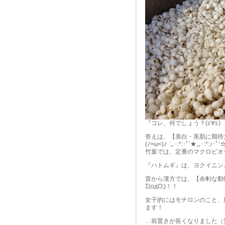
『コレ、何でしょう？(≧∀≦)
答えは、【美白・美肌に期待
(ﾉ>ω<)ﾉ :｡･:*:･ﾟ’★,｡･:*:♪･ﾟ
竹葉では、定番のマクロビオテ
『ハトムギ』は、ヨクイニン
昔から漢方では、【余剰な動
Σ(oдΟ;)！！
女子的にはモチロンのこと、
ます！
…前置きが長くなりました（