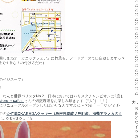
2
2
2
2
2
2
2
2
2
2
2
2
2
回しまねオーガニックフェア』に竹葉も、フードブースで出店致しますっヾ
2
（最近で１番な！の付け方だわ）
2
2
2
のベジスープ）
2
2
キ
2
2
、なんと世界バリスタNo.2、日本においてはバリスタチャンピオンに2度も
store ＋cafe』
さんの焙煎珈琲をお楽しみ頂きます（^人^）！！）
カ
にリニューアルオープンしたばかりなんですよね〜ヾ(＠⌒ー⌒＠)ノ☆彡
中の
☆
竹葉OKARADAクッキー（島根県隠岐ノ島町産、海藻アラメ入のク
 o(≧▽≦)o .｡.:*☆