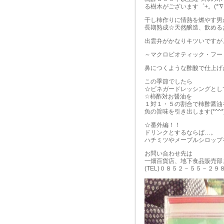
る樹木がございます゜+。(*′∇
干し柿作りに情熱を燃やす男が
長期熟成☆天然醸造、飲める
出雲弁がかなりキツいですが、
～マクロビオティック・フードコ
鼻につくような酢酸で仕上げた
この季節でしたら
☆ビネガードレッシングとして、
☆柿酢対お醤油を
１対１・５の割合で柿酢醤油
魚の旨味を引き出します(*^^*
☆番外編！！
ドリンクとするならば…。
ハチミツやメープルシロップ
お問い合わせ先は
一畑百貨店、地下食品販売部
(TEL)０８５２－５５－２９