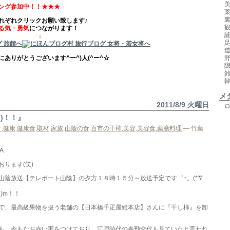
ング参加中！！★★★
れぞれクリックお願い致します♪
る気・勇気
につながります！
 ↓
ありがとうございます^ー^)人(^ー^☆
メ
2011/8/9 火曜日
’)！！』
ク
,
健康
,
健康食
,
取材
,
家族
,
山陰の食
,
百市の干柿
,
美容
,
美容食
,
薬膳料理
— 竹葉
A
おります(笑)
山陰放送【テレポート山陰】の夕方１８時１５分～放送予定です゜+。(*′∇
)m！！
で、最高級果物を扱う老舗の【日本橋千疋屋総本店】さんに『干し柿』を卸
も、今もなお赤い実をつけており、江戸時代の参勤交代も見ていたと言われ