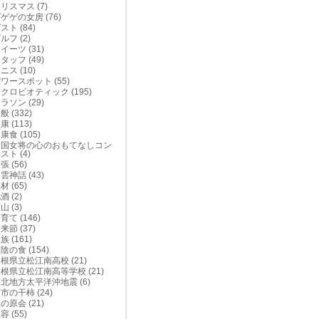
クリスマス
(7)
ゲゲゲの女房
(76)
ゲスト
(84)
ゴルフ
(2)
スイーツ
(31)
スタッフ
(49)
テニス
(10)
パワースポット
(55)
マクロビオティック
(195)
マラソン
(29)
一般
(332)
健康
(113)
健康食
(105)
全国女将の心のおもてなしコン
テスト
(4)
出張
(56)
出雲神話
(43)
取材
(65)
地酒
(2)
大山
(3)
子育て
(146)
安来節
(37)
家族
(161)
山陰の食
(154)
島根県立松江南高校
(21)
島根県立松江南高等学校
(21)
東北地方太平洋沖地震
(6)
百市の干柿
(24)
矢の原会
(21)
美容
(55)