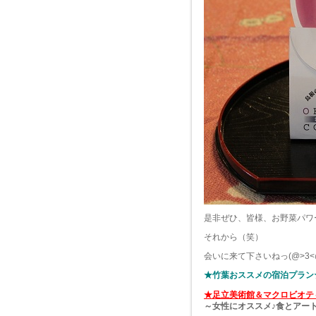
是非ぜひ、皆様、お野菜パワ
それから（笑）
会いに来て下さいねっ(@>3<
★竹葉おススメの宿泊プラン
★足立美術館＆マクロビオテ
～女性にオススメ♪食とアー