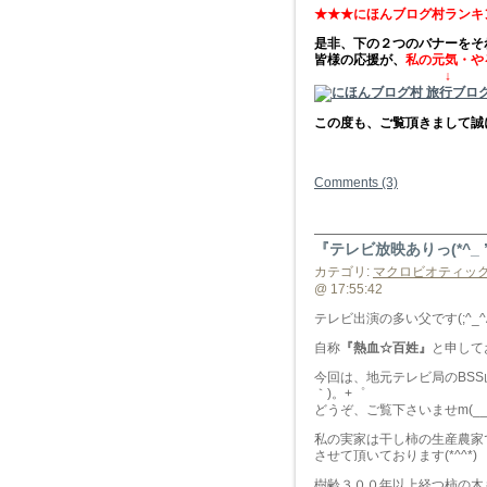
★★★にほんブログ村ランキ
是非、下の２つのバナーをそ
皆様の応援が、
私の元気・や
↓
この度も、ご覧頂きまして誠に
Comments (3)
『テレビ放映ありっ(*^_ 
カテゴリ:
マクロビオティッ
@ 17:55:42
テレビ出演の多い父です(;^_^
自称
『熱血☆百姓』
と申して
今回は、地元テレビ局のBSS
｀)。+゜
どうぞ、ご覧下さいませm(__
私の実家は干し柿の生産農家
させて頂いております(*^^*)
樹齢３００年以上経つ柿の木