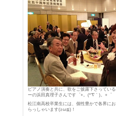
ピアノ演奏と共に、歌をご披露下さっている
ーの浜田真理子さんです゜+。(*′∇｀)。+゜
松江南高校卒業生には、個性豊かで各界にお
らっしゃいます(≧ω≦)！