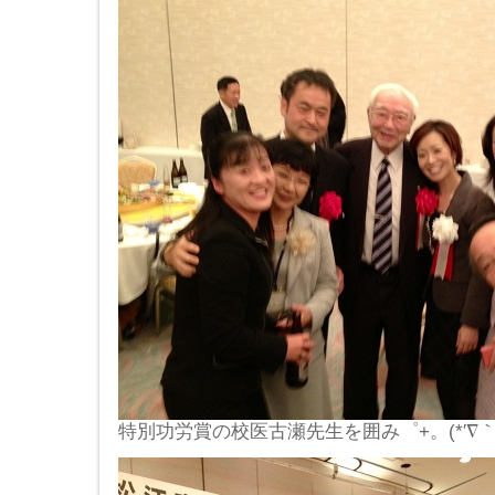
特別功労賞の校医古瀬先生を囲み゜+。(*′∇｀