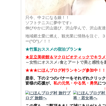
只今、中２になる娘！！
ソフトテニスに夢中です♪
伸びやかに沢山遊び、沢山学んで、沢山友達作
地域郷土愛に燃え、観光業に情熱を注ぐ、３
ー(^O^)／！！
★竹葉おススメの宿泊プラン★
★足立美術館＆マクロビオティックでキラメ
～女性にオススメ♪食とアートで美と感性を
★★★にほんブログ村ランキング参加中！！
是非、下の２つのバナーをそれぞれクリック
皆様の応援が、
私の元気・やる気・勇気
につ
↓ ↓
この度も、ご覧頂きまして誠にありがとうござ