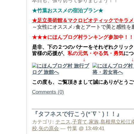
本日も、張り切って参りましょう！！
★竹葉おススメの宿泊プラン★
★足立美術館＆マクロビオティックでキラメ
～女性にオススメ♪食とアートで美と感性を
★★★にほんブログ村ランキング参加中！！
是非、下の２つのバナーをそれぞれクリック
皆様の応援が、
私の元気・やる気・勇気
につ
↓ ↓
この度も、ご覧頂きまして誠にありがとうござ
Comments (0)
『タフネスで行こう(*´∇｀)！！』
カテゴリ:
テニス
,
子育て
,
家族
,
島根県立松江
校
,
矢の原会
— 竹葉 @ 13:49:41