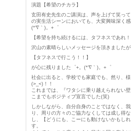
演題【希望のチカラ】
玄田有史先生のご講演は、声を上げて笑って
の実生活シーンにおいても、大変興味深く感
(*′∇｀)。+゜
【希望を持ち続けるには、タフネスであれ！
沢山の素晴らしいメッセージを頂きましたが
【タフネスで行こう！！】
が心に残りました゜+。(*′∇｀)。+゜
社会に出ると、学校でも家庭でも、然り、様
(>_<)！！
これまでは、『ワタシに乗り越えられない壁
こまでもポジティブ宣言でした(笑)
しかしながら、自分自身のことではなく、我
り、周りの方々のご協力なくしては成し得な
し、【どうにも、こーにも動けないかもしれない
す。