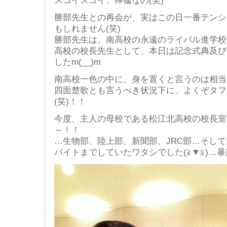
スゴイスゴイ、獰猛なの(笑)
勝部先生との再会が、実はこの日一番テンシ
もしれません(笑)
勝部先生は、南高校の永遠のライバル進学校
高校の校長先生として、本日は記念式典及び
したm(__)m
南高校一色の中に、身を置くと言うのは相当なア
四面楚歌とも言うべき状況下に、よくぞタフ
(笑)！！
今度、主人の母校である松江北高校の校長室
～！！
…生物部、陸上部、新聞部、JRC部…そし
バイトまでしていたワタシでした(≧▼≦)…暴露…(