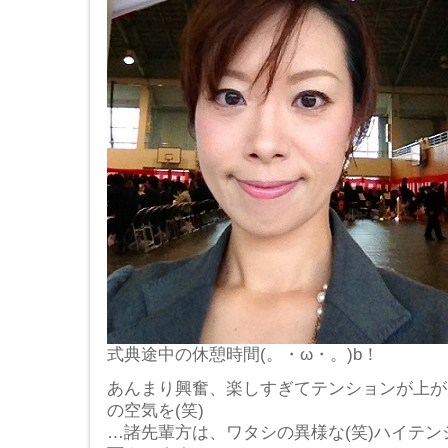
式典途中の休憩時間(。・ω・。)b！
あんまり興奮、楽しすぎてテンションが上が
の空気を(笑)
…諸先輩方は、ワタシの異様な(笑)ハイテ