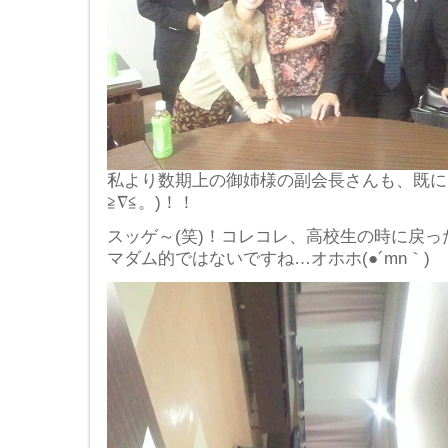
私より数期上の御姉様の副会長さんも、既に
≧∇≦。)！！
スッゲ～(笑)！コレコレ、高校生の時に戻った
マダム的ではないですね…オホホ(●´mn｀)