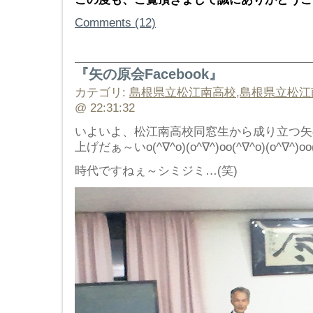
Comments (12)
『矢の原会Facebook』
カテゴリ:
島根県立松江南高校
,
島根県立松江
@ 22:31:32
いよいよ、松江南高校同窓生から成り立つ矢の原
上げだぁ～いo(^∇^o)(o^∇^)oo(^∇^o)(o^∇^)oo(
時代ですねぇ～シミジミ…(笑)