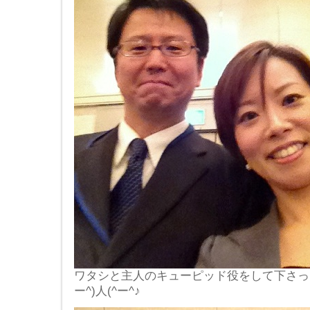
ワタシと主人のキューピッド役をして下さっ
ー^)人(^ー^♪