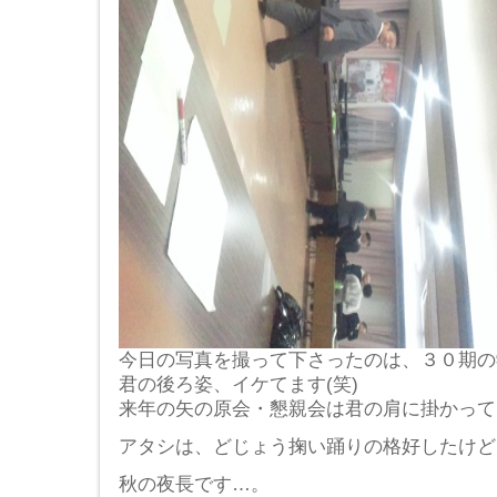
今日の写真を撮って下さったのは、３０期の学
君の後ろ姿、イケてます(笑)
来年の矢の原会・懇親会は君の肩に掛かって
アタシは、どじょう掬い踊りの格好したけどね(
秋の夜長です…。