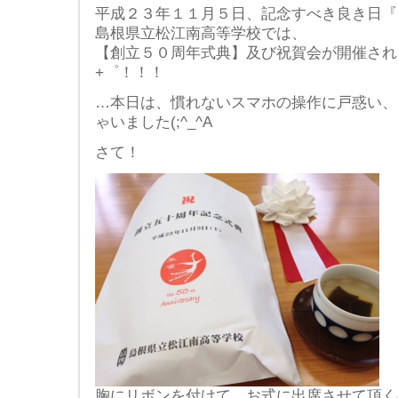
平成２３年１１月５日、記念すべき良き日『
島根県立松江南高等学校では、
【創立５０周年式典】及び祝賀会が開催されまし
+゜！！！
…本日は、慣れないスマホの操作に戸惑い、
ゃいました(;^_^A
さて！
胸にリボンを付けて、お式に出席させて頂く