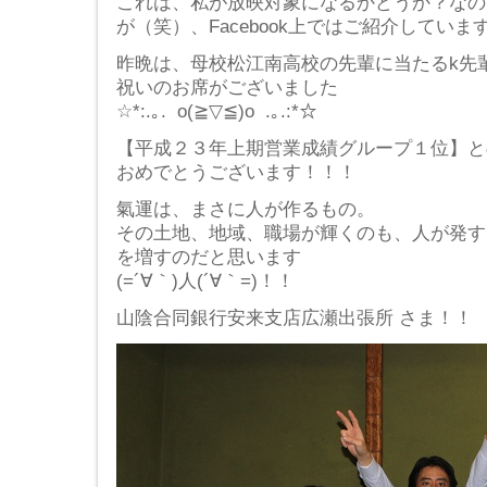
これは、私が放映対象になるかどうか？なの
が（笑）、Facebook上ではご紹介しています(#
昨晩は、母校松江南高校の先輩に当たるk先
祝いのお席がございました
☆*:.｡. o(≧▽≦)o .｡.:*☆
【平成２３年上期営業成績グループ１位】と
おめでとうございます！！！
氣運は、まさに人が作るもの。
その土地、地域、職場が輝くのも、人が発す
を増すのだと思います
(=´∀｀)人(´∀｀=)！！
山陰合同銀行安来支店広瀬出張所 さま！！