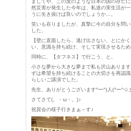
ましてや、この度のような日本の国の存亡に
然災害が発生した今年は、私達の実生活が一
うに生き抜けば良いのでしょうか…。
笑いも在りましたが、真摯に今の自分を問い
した。
【壁に直面したら、逃げ出さない、とにかく
い、意識を持ち続け、そして実現させるため
同時に、【タフネス】で行こう、と。
小さな夢から大きな夢まで私も沢山ありますが
ずは希望を持ち続けることの大切さを再認識
らしいご講演でした。
先生、ありがとうございます^ー^)人(^ー^☆
さてさて(。・ω・。)♪
祝賀会の様子行きまぁ～す♪