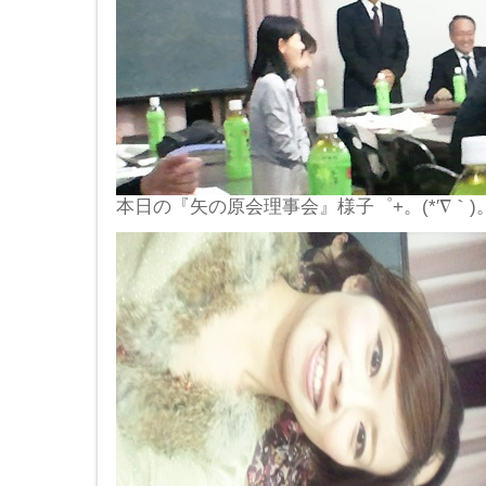
本日の『矢の原会理事会』様子゜+。(*′∇｀)