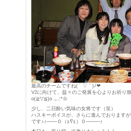
最高のチームですね( ´ ▽ ` )ﾉ❤
V2に向けて、益々のご発展を心よりお祈り致し
o(≧▽≦)o .｡.:*☆
少し、二日酔い気味の女将です（笑）
ハスキーボイスが、さらに進んでおりますが
です♪♪───Ｏ（≧∇≦）Ｏ────♪