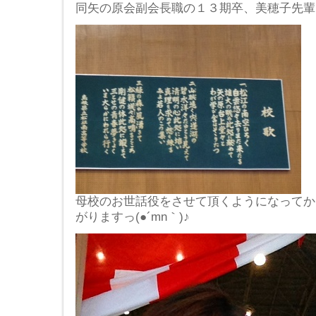
同矢の原会副会長職の１３期卒、美穂子先輩と共
母校のお世話役をさせて頂くようになってか
がりますっ(●´mn｀)♪