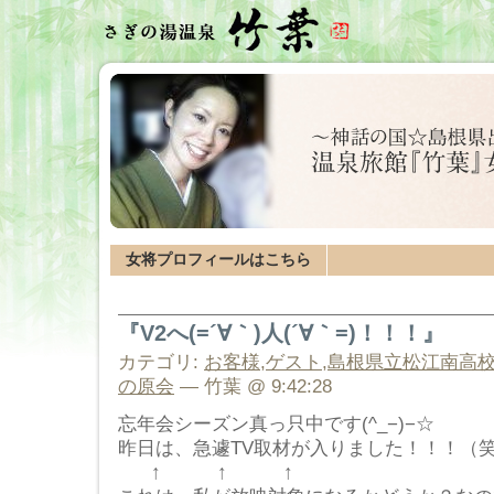
女将プロフィールはこちら
『V2へ(=´∀｀)人(´∀｀=)！！！』
カテゴリ:
お客様
,
ゲスト
,
島根県立松江南高
の原会
— 竹葉 @ 9:42:28
忘年会シーズン真っ只中です(^_−)−☆
昨日は、急遽TV取材が入りました！！！（
↑ ↑ ↑