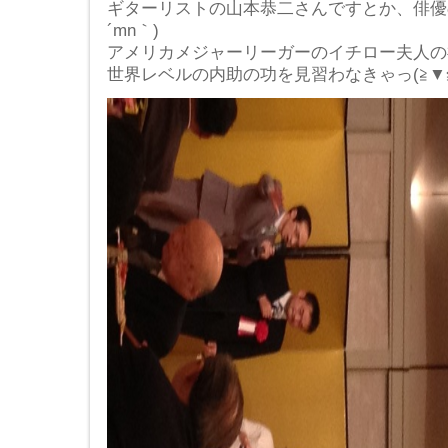
ギターリストの山本恭二さんですとか、俳優
´mn｀)
アメリカメジャーリーガーのイチロー夫人の福
世界レベルの内助の功を見習わなきゃっ(≧▼