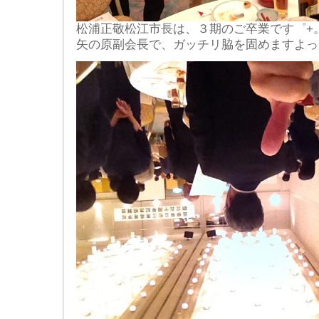
松浦正敬松江市長は、３期のご卒業です゜+。(*
矢の原副会長で、ガッチリ脇を固めますよっ(●