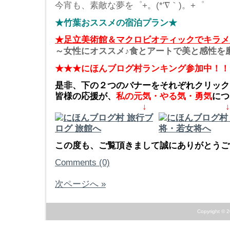
今宵も、素敵な夢を゜+。(*′∇｀)。+゜
★竹葉おススメの宿泊プラン★
★足立美術館＆マクロビオティックでキラメ
～女性にオススメ♪食とアートで美と感性を
★★★にほんブログ村ランキング参加中！！
是非、下の２つのバナーをそれぞれクリック
皆様の応援が、
私の元気・やる気・勇気
につ
↓ ↓
この度も、ご覧頂きまして誠にありがとうござ
Comments (0)
次ページへ »
Copyright © 2