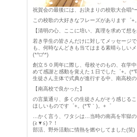
祝賀会の最後には、お決まりの校歌大合唱^ー^)
この校歌の大好きなフレーズがあります゜+。(*
【清明の心、ここに培い、真理を求めて想を
若き学生の皆さんだけに対してメッセージで
も、何時なんどきも当てはまる素晴らしいメ
(*^□^*)
創立５０周年に際し、母校そのもの、在学中
めて感謝と感動を覚えた１日でした゜+。(*′∇
生徒さん主体で式典が進行する中、南高校の
【南高校で良かった】
の言葉通り、多くの生徒さんがそう感じるこ
ほしいものです゜+。(*′∇｀)。+゜
…かく言う、ワタシは…当時の南高を牢獄の
(≧▼≦)？！
部活、野外活動に情熱を燃やしてました(笑)