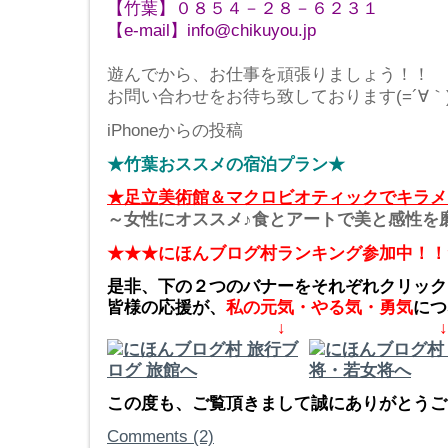
【竹葉】０８５４－２８－６２３１
【e-mail】info@chikuyou.jp
遊んでから、お仕事を頑張りましょう！！
お問い合わせをお待ち致しております(=´∀｀)人
iPhoneからの投稿
★竹葉おススメの宿泊プラン★
★足立美術館＆マクロビオティックでキラメ
～女性にオススメ♪食とアートで美と感性を
★★★にほんブログ村ランキング参加中！！
是非、下の２つのバナーをそれぞれクリック
皆様の応援が、
私の元気・やる気・勇気
につ
↓ ↓
この度も、ご覧頂きまして誠にありがとうござ
Comments (2)