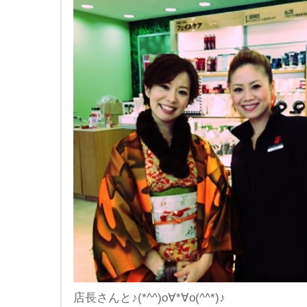
店長さんと♪(*^^)o∀*∀o(^^*)♪