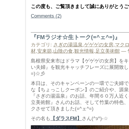
この度も、ご覧頂きまして誠にありがとうござ
Comments (2)
『FMラジオ☆生トーク(=^ェ^=)』
カテゴリ:
さぎの湯温泉
,
ゲゲゲの女房
,
マク
材
,
安来節
,
山陰の食
,
観光情報
,
足立美術館
— 竹
島根県安来市はドラマ【ゲゲゲの女房】をキ
い夫婦』を観光キャッチフレーズに展開致してお
=)☆彡
本日は、そのキャンペーンの一環でご夫婦で
な【ちょっこしクーポン】のご紹介や、源泉
『さぎの湯温泉』のお話、年間６０万人近く
立美術館』さんのお話、そして竹葉の特色、
クさせて頂きました(=^ェ^=)
その名も
【ダラスFM】
さん(^з^)-☆