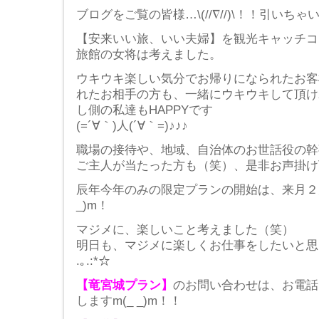
ブログをご覧の皆様…\(//∇//)\！！引い
【安来いい旅、いい夫婦】を観光キャッチコ
旅館の女将は考えました。
ウキウキ楽しい気分でお帰りになられたお客
れたお相手の方も、一緒にウキウキして頂け
し側の私達もHAPPYです
(=´∀｀)人(´∀｀=)♪♪♪
職場の接待や、地域、自治体のお世話役の幹
ご主人が当たった方も（笑）、是非お声掛け下
辰年今年のみの限定プランの開始は、来月２
_)m！
マジメに、楽しいこと考えました（笑）
明日も、マジメに楽しくお仕事をしたいと思います☆
.｡.:*☆
【竜宮城プラン】
のお問い合わせは、お電話
しますm(_ _)m！！