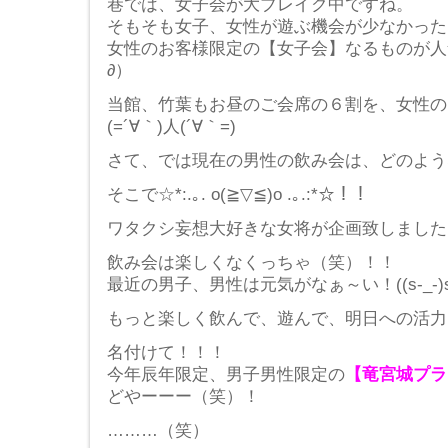
巷では、女子会が大ブレイク中ですね。
そもそも女子、女性が遊ぶ機会が少なかった
女性のお客様限定の【女子会】なるものが人
∂）
当館、竹葉もお昼のご会席の６割を、女性の
(=´∀｀)人(´∀｀=)
さて、では現在の男性の飲み会は、どのよう
そこで☆*:.｡. o(≧▽≦)o .｡.:*☆！！
ワタクシ妄想大好きな女将が企画致しましたヾ
飲み会は楽しくなくっちゃ（笑）！！
最近の男子、男性は元気がなぁ～い！((s-_-)
もっと楽しく飲んで、遊んで、明日への活力を呼ぼ
名付けて！！！
今年辰年限定、男子男性限定の
【竜宮城プラ
どやーーー（笑）！
………（笑）