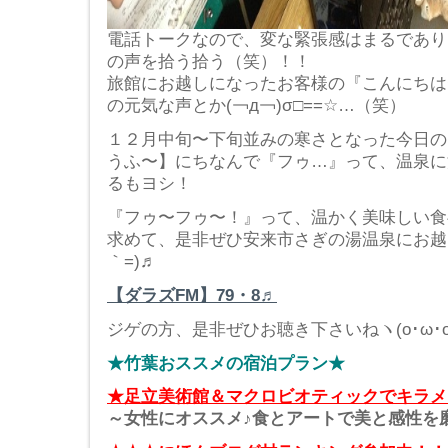
電話トークなので、変な緊張感はまるであり
の声を拾う拾う（笑）！！
旅館にお越しになったお客様の『こんにちは
の元気な声とか(￢д￢)σ□==☆…（笑）
１２月中旬〜下旬並みの寒さとなった今日の
うふ〜】にちなんで『フゥ…』って、温泉に
るもヨシ！
『フゥ〜フゥ〜！』って、温かく美味しい食
求めて、是非ぜひ安来市さぎの湯温泉にお越し下
｀=)♬
【ダラズFM】79・8♬
ジゲの方、是非ぜひお聴き下さいねヽ(o･ω･o)
★竹葉おススメの宿泊プラン★
★足立美術館＆マクロビオティックでキラメ
～女性にオススメ♪食とアートで美と感性を