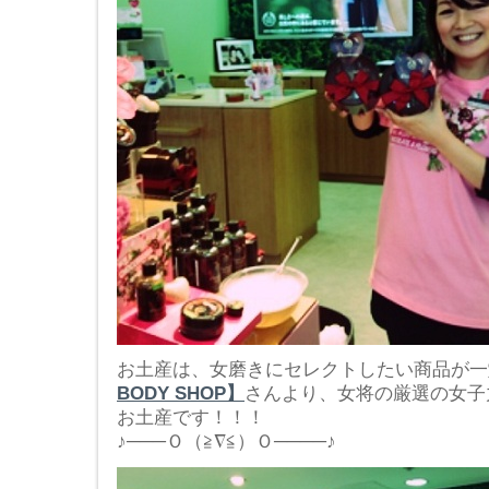
お土産は、女磨きにセレクトしたい商品が一
BODY SHOP】
さんより、女将の厳選の女子
お土産です！！！
♪───Ｏ（≧∇≦）Ｏ────♪