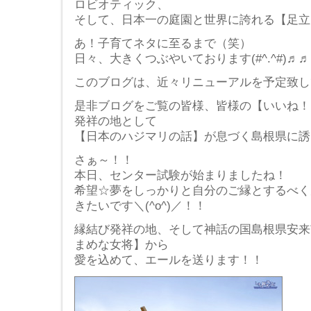
ロビオティック、
そして、日本一の庭園と世界に誇れる【足立
あ！子育てネタに至るまで（笑）
日々、大きくつぶやいております(#^.^#)♬
このブログは、近々リニューアルを予定致し
是非ブログをご覧の皆様、皆様の【いいね！
発祥の地として
【日本のハジマリの話】が息づく島根県に誘いま
さぁ～！！
本日、センター試験が始まりましたね！
希望☆夢をしっかりと自分のご縁とするべく
きたいです＼(^o^)／！！
縁結び発祥の地、そして神話の国島根県安来
まめな女将】から
愛を込めて、エールを送ります！！