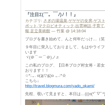
『注目Σ(￣。￣ﾉ)ﾉ！！』
カテゴリ:
さぎの湯温泉
,
ゲゲゲの女房
,
ゲス
ポット
,
マクロビオティック
,
出雲神話
,
子育て
報
,
足立美術館
— 竹葉 @ 14:18:04
ブログを書き始めて、んと何年だっけ…（笑
９年目に突入しておりまして、もはやライフ
います
ヾ(＠⌒ー⌒＠)ノ♬
この私のブログ、【日本ブログ村女将・若女
おります！！
☆*:.｡. o(≧▽≦)o .｡.:*☆
こちら↓
http://travel.blogmura.com/yado_okami/
先程、覗いて見ますと、本日は…(((o(*ﾟ▽ﾟ*)o