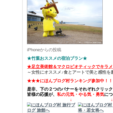
iPhoneからの投稿
★竹葉おススメの宿泊プラン★
★足立美術館＆マクロビオティックでキラメ
～女性にオススメ♪食とアートで美と感性を
★★★にほんブログ村ランキング参加中！！
是非、下の２つのバナーをそれぞれクリック
皆様の応援が、
私の元気・やる気・勇気
につ
↓ ↓