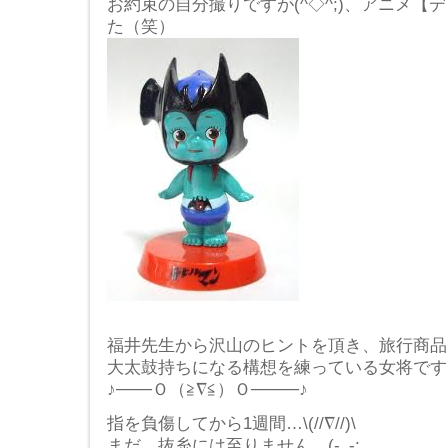
お約束の自分撮りですが(^◇^;)、アニメ
た（笑）
福井先生から沢山のヒントを頂き、旅行商品
大太鼓持ちになる構想を練っている女将です
♪───Ｏ（≧∇≦）Ｏ────♪
指を負傷してから1週間…\(//∇//)\
まだ、抜糸には至りません…(-｡-;