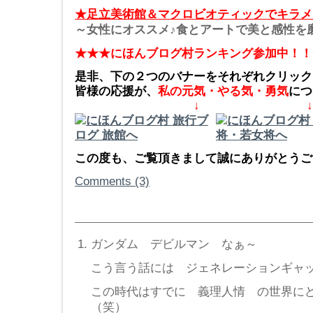
★足立美術館＆マクロビオティックでキラメ
～女性にオススメ♪食とアートで美と感性を
★★★にほんブログ村ランキング参加中！！
是非、下の２つのバナーをそれぞれクリック
皆様の応援が、
私の元気・やる気・勇気
につ
↓ ↓
この度も、ご覧頂きまして誠にありがとうござ
Comments (3)
ガンダム デビルマン なぁ～
こう言う話には ジェネレーションギャ
この時代はすでに 義理人情 の世界に
（笑）