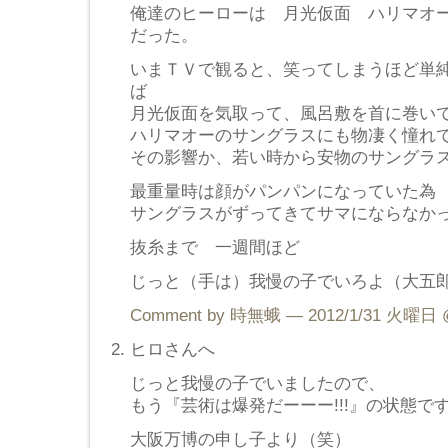
俺達のヒーローは 月光仮面 ハリマオ
だった。
いまＴＶで観ると、笑ってしまうほど単
ば
月光仮面を気取って、風呂敷を首に巻い
ハリマオーのサングラスにも物凄く憧れ
その影響か、若い時から安物のサングラ
最重量時は顔がパンパンになっていた為
サングラスがずってきてサマにならなか
抜糸まで 一週間ほど
じっと（手は）我慢の子でいろよ（大五
Comment by 時無蛾 — 2012/1/31 火曜日
ヒロさんへ
じっと我慢の子でいましたので、
もう『芸術は爆発だーーー!!!』の状態で
大阪万博の申し子より（笑）