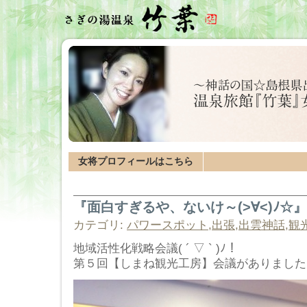
女将プロフィールはこちら
『面白すぎるや、ないけ～(>∀<)ﾉ☆』
カテゴリ:
パワースポット
,
出張
,
出雲神話
,
観
地域活性化戦略会議( ´ ▽ ` )ﾉ！
第５回【しまね観光工房】会議がありました(=´