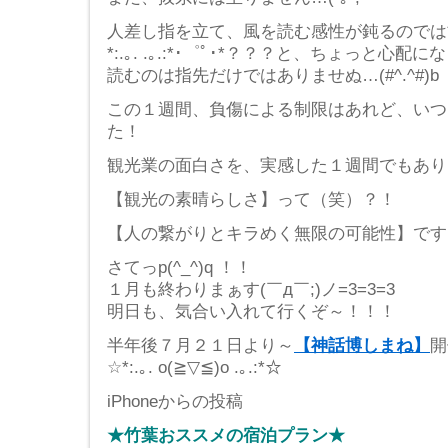
人差し指を立て、風を読む感性が鈍るのでは*･゜ﾟ･*:.｡
*:.｡. .｡.:*･゜ﾟ･*？？？と、ちょっと
読むのは指先だけではありませぬ…(#^.^#)b
この１週間、負傷による制限はあれど、いつ
た！
観光業の面白さを、実感した１週間でもありました
【観光の素晴らしさ】って（笑）？！
【人の繋がりとキラめく無限の可能性】です( ´ 
さてっp(^_^)q ！！
１月も終わりまぁす(￣д￣;)ノ=3=3=3
明日も、気合い入れて行くぞ～！！！
半年後７月２１日より～
【神話博しまね】
開
☆*:.｡. o(≧▽≦)o .｡.:*☆
iPhoneからの投稿
★竹葉おススメの宿泊プラン★